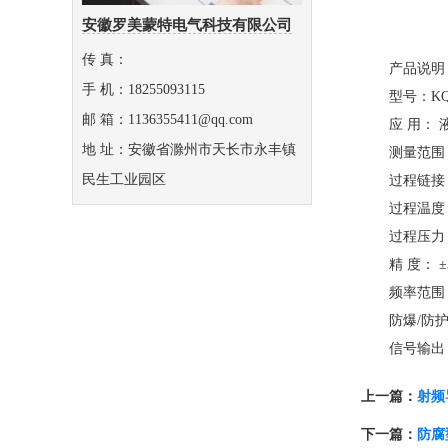
安徽罗美蒙特电气科技有限公司
传 真：
产品说明
手 机：18255093115
型号：KQ-
邮 箱：1136355411@qq.com
应 用： 
地 址：安徽省滁州市天长市永丰镇
测量范围： 
民生工业园区
过程链接：
过程温度： -
过程压力： -
精 度： ±
频率范围： 1
防爆/防护等级： 
信号输出： 4
上一篇：
射频
下一篇：
防腐