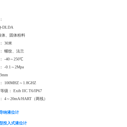
：
DLDA
液体、固体粉料
30米
 螺纹、法兰
40～250℃
0.1～2Mpa
3mm
00MHZ～1.8GHZ
Exib IIC T6/IP67
～20mA/HART（两线）
导纳液位计
型投入式液位计