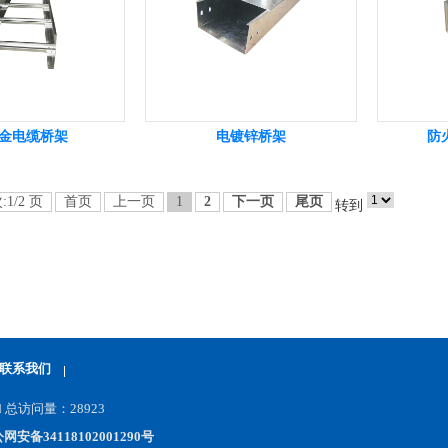
金电缆桥架
电镀锌桥架
防
:1/2 页
首页
上一页
1
2
下一页
尾页
转到
联系我们
d
总访问量：
28923
网安备34118102001290号